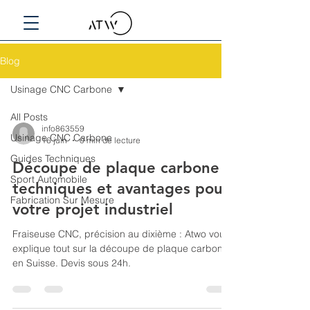
Blog
Usinage CNC Carbone
All Posts
info863559
Usinage CNC Carbone
16 juin
0 min de lecture
Guides Techniques
Découpe de plaque carbone :
Sport Automobile
techniques et avantages pour
Fabrication Sur Mesure
votre projet industriel
Fraiseuse CNC, précision au dixième : Atwo vous
explique tout sur la découpe de plaque carbone
en Suisse. Devis sous 24h.