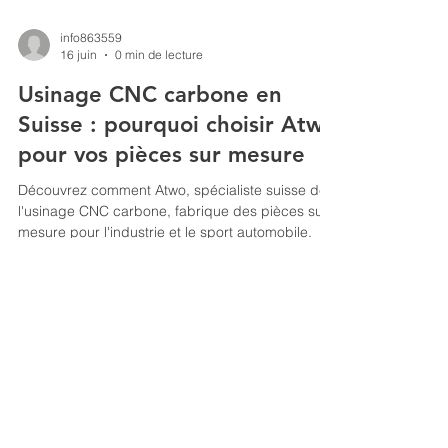
info863559
16 juin
0 min de lecture
Usinage CNC carbone en
Suisse : pourquoi choisir Atwo
pour vos pièces sur mesure
Découvrez comment Atwo, spécialiste suisse de
l'usinage CNC carbone, fabrique des pièces sur
mesure pour l'industrie et le sport automobile.
Atwo — Fabrication de pièces carbone et
composites sur mesure.
Goumoens-la-Ville, Vaud, Suisse.
Tél :
+41 79 255 12 97
|
info@atwo.ch
Politique en matière de cookies