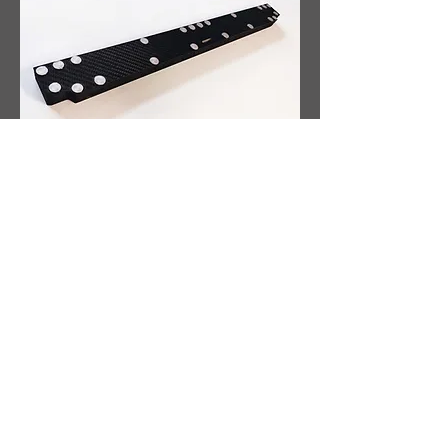
Nos panneaux sandwich associent peaux en
carbone et âme en nid d'abeille aluminium ou
mousse haute densité. Résultat : une rigidité
exceptionnelle avec un poids minimal. Possibilité
d'intégrer des inserts métalliques traités
chimiquement pour une adhérence maximale. Idéaux
pour les cloisons, planchers et structures
allégées.