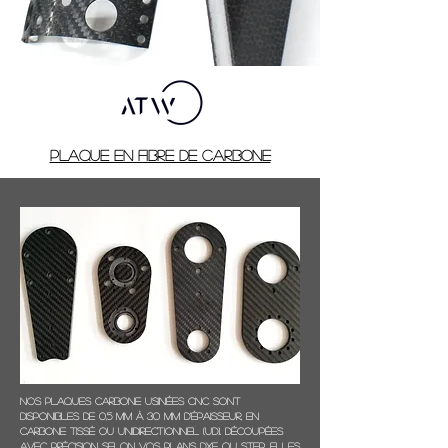
Plaque en fibre de carbone
Nos plaques carbone usinées CNC sont
disponibles de 0,5 mm à 30 mm d'épaisseur, en
carbone tissé ou unidirectionnel (UD). Découpées
avec précision selon vos plans DXF ou STEP, elles