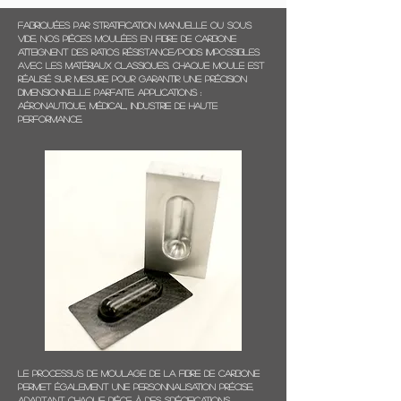
Fabriquées par stratification manuelle ou sous
vide, nos pièces moulées en fibre de carbone
atteignent des ratios résistance/poids impossibles
avec les matériaux classiques. Chaque moule est
réalisé sur mesure pour garantir une précision
dimensionnelle parfaite. Applications :
aéronautique, médical, industrie de haute
performance.
Industrie
Le processus de moulage de la fibre de carbone
permet également une personnalisation précise,
adaptant chaque pièce à des spécifications