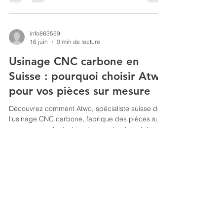
info863559
16 juin
0 min de lecture
Usinage CNC carbone en
Suisse : pourquoi choisir Atwo
pour vos pièces sur mesure
Découvrez comment Atwo, spécialiste suisse de
l'usinage CNC carbone, fabrique des pièces sur
mesure pour l'industrie et le sport automobile.
Atwo — Fabrication de pièces carbone et
composites sur mesure.
Goumoens-la-Ville, Vaud, Suisse.
Tél :
+41 79 255 12 97
|
info@atwo.ch