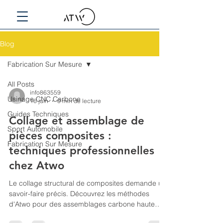
Blog
Fabrication Sur Mesure
All Posts
info863559
Usinage CNC Carbone
16 juin
0 min de lecture
Guides Techniques
Collage et assemblage de
Sport Automobile
pièces composites :
Fabrication Sur Mesure
techniques professionnelles
chez Atwo
Le collage structural de composites demande un
savoir-faire précis. Découvrez les méthodes
d'Atwo pour des assemblages carbone haute
performance.