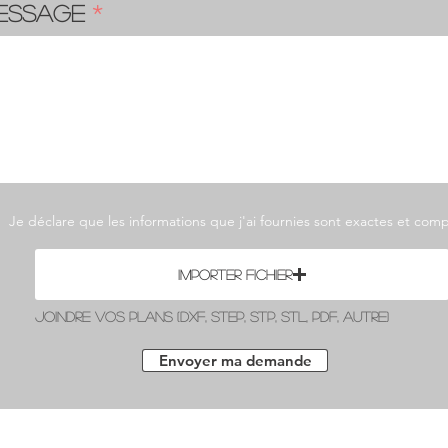
essage
Je déclare que les informations que j'ai fournies sont exactes et com
Importer fichier
Joindre vos plans (DXF, STEP, STP, STL, PDF, autre)
Envoyer ma demande