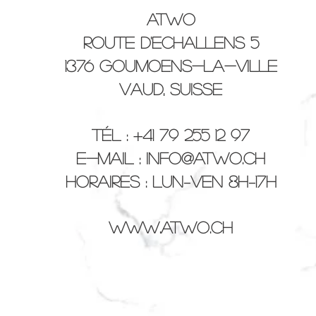
Atwo
Route d'Echallens 5
1376 Goumoens-la-Ville
Vaud, Suisse
Tél : +41 79 255 12 97
E-mail :
info@atwo.ch
Horaires : Lun–Ven 8h–17h
www.atwo.ch