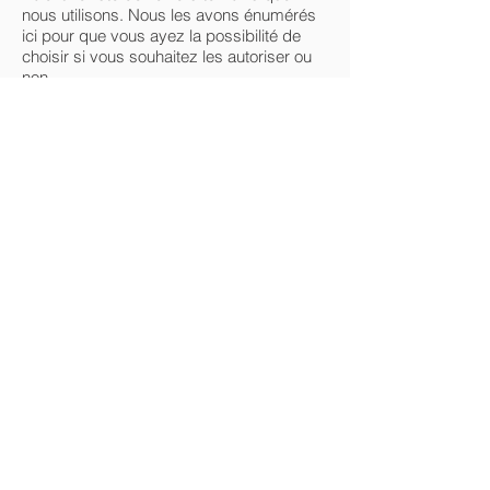
nous utilisons. Nous les avons énumérés
ici pour que vous ayez la possibilité de
choisir si vous souhaitez les autoriser ou
non.
_session_id, identificateur unique de
session, permet à Shopify de stocker les
informations relatives à votre session
(référent, page de renvoi, etc.).
_shopify_visit, aucune donnée retenue,
persiste pendant 30 minutes depuis la
dernière visite. Utilisé par le système
interne de suivi des statistiques du
fournisseur de notre site web pour
enregistrer le nombre de visites.
_shopify_uniq, aucune donnée retenue,
expire à minuit (selon l’emplacement du
visiteur) le jour suivant. Calcule le nombre
de visites d’une boutique par client unique.
cart, identificateur unique, persiste
pendant 2 semaines, stocke l’information
relative à votre panier d’achat.
_secure_session_id, identificateur unique
de session