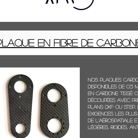
Plaque en fibre de carbon
Nos plaques carbo
disponibles de 0,5 
en carbone tissé ou
Découpées avec pr
plans DXF ou STEP,
exigences les plus s
de l'aérospatiale e
Légères, rigides, an