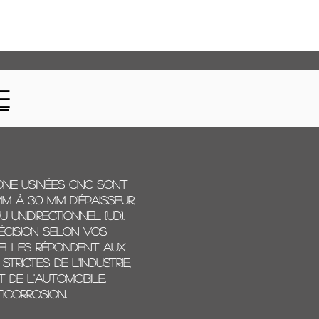
e
ne usinées CNC sont
mm à 30 mm d'épaisseur,
 unidirectionnel (UD).
écision selon vos
 elles répondent aux
trictes de l'industrie,
t de l'automobile.
ticorrosion.