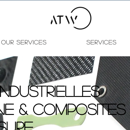
OUR SERVICES
Services
industrielles
e & composites
sure