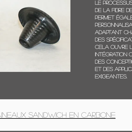
Le processu
de la fibre 
permet égal
personnalisat
adaptant ch
des spécifica
Cela ouvre l
intégration 
des concept
et des appli
exigeantes.
nneaux sandwich en carbone