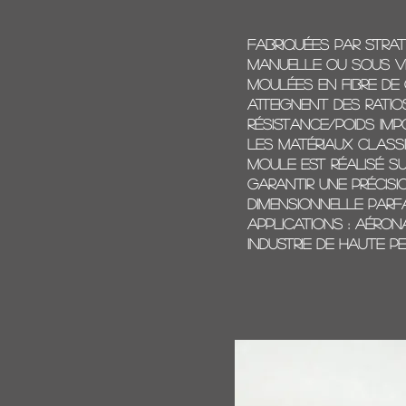
Fabriquées par strat
manuelle ou sous vi
moulées en fibre de
atteignent des ratio
résistance/poids im
les matériaux class
moule est réalisé s
garantir une précisi
dimensionnelle parfa
Applications : aéron
industrie de haute p