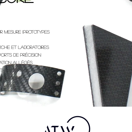
sur mesure (prototypes
rche et laboratoires
ports de précision
cation allégés
ti-matériaux
n carbone