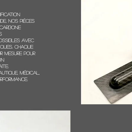
ification
de, nos pièces
 carbone
s
possibles avec
iques. Chaque
ur mesure pour
on
ite.
autique, médical,
erformance.