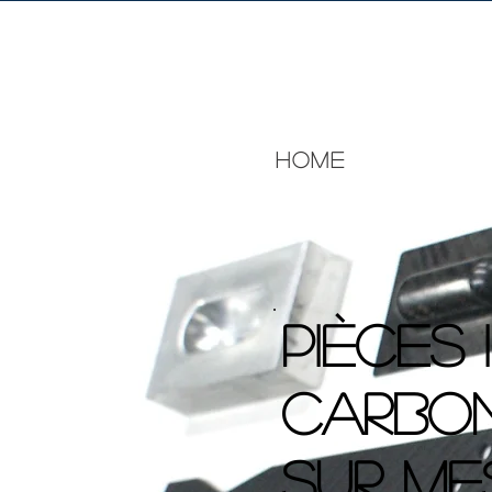
HOME
Pièces 
carbon
sur me