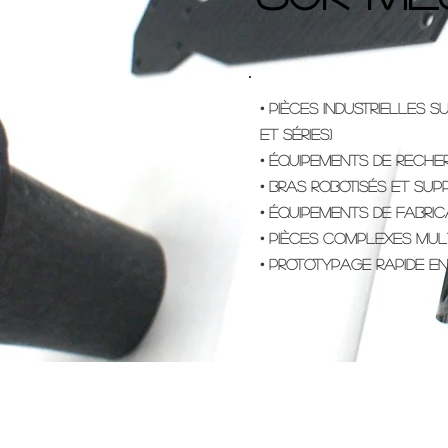
• Pièces industrielles 
et séries)
• Équipements de reche
• Bras robotisés et sup
• Équipements de fabri
• Pièces complexes mul
• Prototypage rapide e