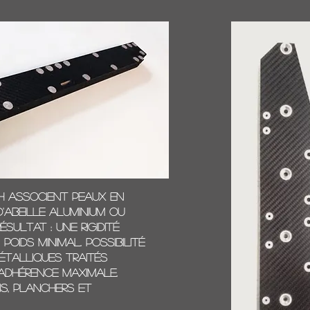
 associent peaux en
'abeille aluminium ou
sultat : une rigidité
oids minimal. Possibilité
métalliques traités
adhérence maximale.
s, planchers et