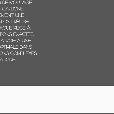
s de moulage
de carbone
ement une
ion précise,
aque pièce à
tions exactes.
a voie à une
optimale dans
ions complexes
cations