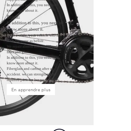
In addition to this, you need to
know more about it.
Repair:
In addition to this, you need to
know more about it.
After a while, your vehicle will not
look the same as before.
We repair almost unbranded carbon
fiber and glass.
In addition to this, you need to
know more about it.
Fiberglass and carbon after an
accident. we can strengthen the
repaired parts for longer viability.
En apprendre plus