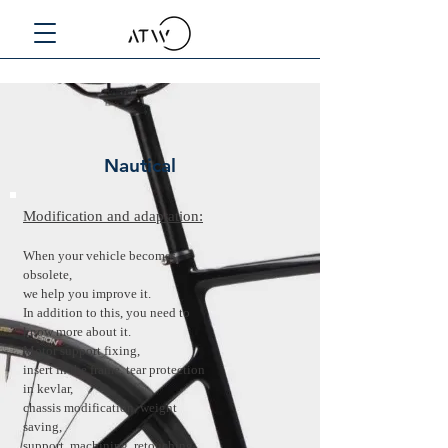
Nautical
Modification and adaptation:
When your vehicle becomes
obsolete,
we help you improve it.
In addition to this, you need to
know more about it.
Motor support fixing,
insert in the frame, tear protection
in kevlar,
chassis modification, weight
saving,
support, machining, retouching.