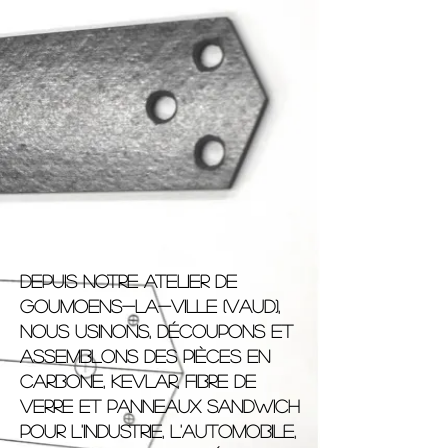
Depuis notre atelier de
Goumoens-la-Ville (Vaud),
nous usinons, découpons et
assemblons des pièces en
carbone, kevlar, fibre de
verre et panneaux sandwich
pour l'industrie, l'automobile,